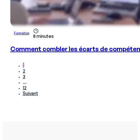
Formation
8 minutes
Comment combler les écarts de compétenc
1
2
3
…
12
Suivant