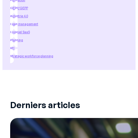
Formation
GEPP/GEPP
industrie 4.0
Lean management
Logiciel SaaS
Planning
RH
Strategic workforce planning
Derniers articles