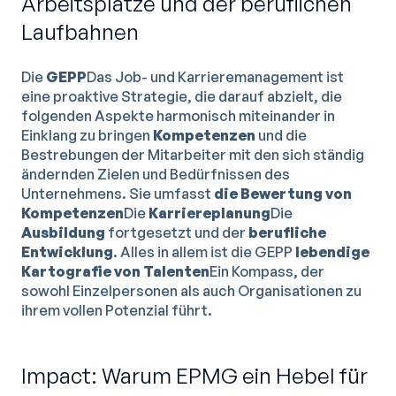
Arbeitsplätze und der beruflichen
Laufbahnen
Die
GEPP
Das Job- und Karrieremanagement ist
eine proaktive Strategie, die darauf abzielt, die
folgenden Aspekte harmonisch miteinander in
Einklang zu bringen
Kompetenzen
und die
Bestrebungen der Mitarbeiter mit den sich ständig
ändernden Zielen und Bedürfnissen des
Unternehmens. Sie umfasst
die Bewertung von
Kompetenzen
Die
Karriereplanung
Die
Ausbildung
fortgesetzt und der
berufliche
Entwicklung
. Alles in allem ist die GEPP
lebendige
Kartografie von Talenten
Ein Kompass, der
sowohl Einzelpersonen als auch Organisationen zu
ihrem vollen Potenzial führt.
Impact: Warum EPMG ein Hebel für