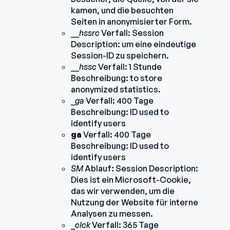
kamen, und die besuchten
Seiten in anonymisierter Form.
__
hssrc
Verfall: Session
Description: um eine eindeutige
Session-ID zu speichern.
__
hssc
Verfall: 1 Stunde
Beschreibung: to store
anonymized statistics.
_
ga
Verfall: 400 Tage
Beschreibung: ID used to
identify users
ga
Verfall: 400 Tage
Beschreibung: ID used to
identify users
SM
Ablauf: Session Description:
Dies ist ein Microsoft-Cookie,
das wir verwenden, um die
Nutzung der Website für interne
Analysen zu messen.
_
clck
Verfall: 365 Tage