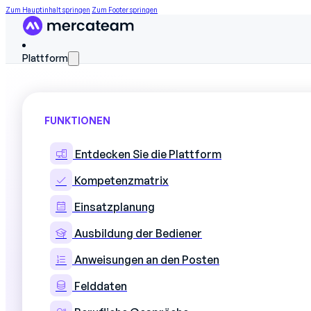
Zum Hauptinhalt springen
Zum Footer springen
Plattform
FUNKTIONEN
Entdecken Sie die Plattform
Wie Aubert et Duv
Kompetenzmatrix
Einsatzplanung
stärkt, um die ind
Ausbildung der Bediener
4500 Mitarbeiter 
Anweisungen an den Posten
Felddaten