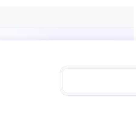
iance
ner