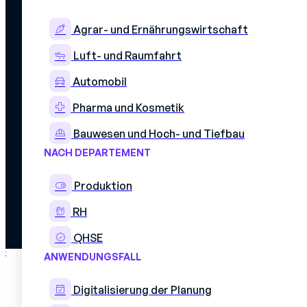
Agrar- und Ernährungswirtschaft
Luft- und Raumfahrt
Automobil
Pharma und Kosmetik
© 2026 Mercateam. Alle Rechte vorbehalten.
Bauwesen und Hoch- und Tiefbau
Rechtliche Hinweise
NACH DEPARTEMENT
Cookie-Richtlinie
Datenschutzrichtlinie
Vereinbarung über die Vertraulichkeit von Daten
Produktion
RH
QHSE
;
ANWENDUNGSFALL
Digitalisierung der Planung