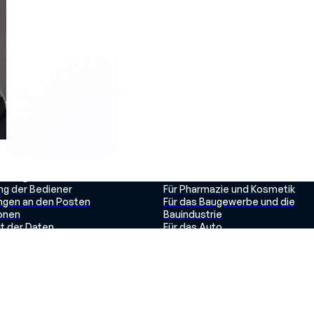
ORM
GEBRAUCHSFALL
n Sie die Plattform
Für die Agrar- und
nzmatrix
Ernährungswirtschaft
lanung
Für die Luftfahrt
ng der Bediener
Für Pharmazie und Kosmetik
gen an den Posten
Für das Baugewerbe und die
ionen
Bauindustrie
it der Daten
Für das Auto
Angebote
Für HR
Für die Produktion
Für die QHSE
Digitalisierung der Planung
Audit
Ausbildung von Neuankömmling