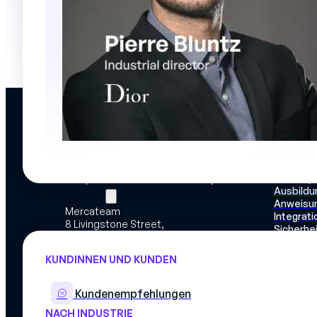
PLATTF
Entdecke
Kompete
Vereinfachen Sie die Verwaltung von
Einsatzp
Kompetenzen und Produktionsplänen
Ausbildu
Anwendungsfälle
Anweisun
Mercateam
Integrat
8 Livingstone Street,
Sicherhe
75018
Unsere 
PARIS
KUNDINNEN UND KUNDEN
Kundenempfehlungen
NACH INDUSTRIE