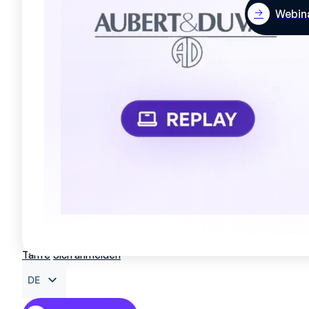
Webin
Tarife
Sich anmelden
DE
FR