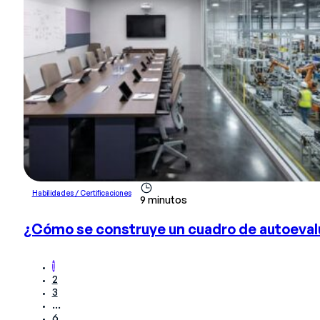
Habilidades / Certificaciones
9 minutos
¿Cómo se construye un cuadro de autoeva
1
2
3
…
6