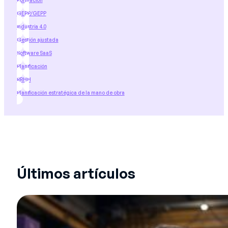
Formación
GEPP/GEPP
industria 4.0
Gestión ajustada
Software SaaS
Planificación
RRHH
Planificación estratégica de la mano de obra
Últimos artículos