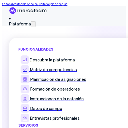
Saltar al contenido principal
Saltar al pie de página
Plataforma
FUNCIONALIDADES
Cómo Aubert et Duval refuerza
Descubra la plataforma
garantizar la excelencia indus
Matriz de competencias
Planificación de asignaciones
Descubra cómo
Aubert & Duval
, líder europeo en me
Formación de operadores
sus 6 plantas industriales francesas.
Instrucciones de la estación
Frente a la crítica
trazabilidad
,
conformidad
y
seg
Datos de campo
con el apoyo de Mercateam :
Entrevistas profesionales
Normalización de procesos en 6 centros
SERVICIOS
Implantación a gran escala en 1 año