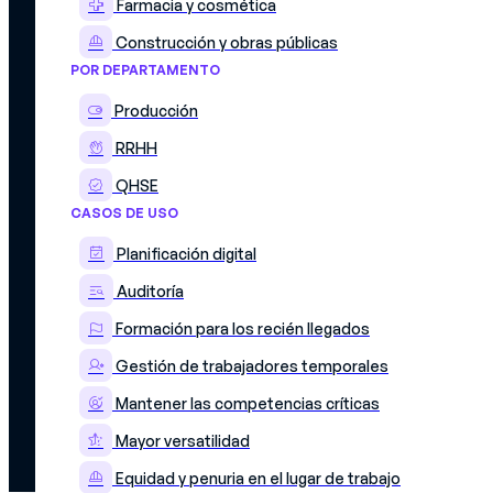
Farmacia y cosmética
Nuestras ofertas
75018
PARÍS
Construcción y obras públicas
POR DEPARTAMENTO
Producción
RRHH
QHSE
CASOS DE USO
Planificación digital
Auditoría
© 2026 Mercateam. Todos los derechos reservados.
Información jurídica
Formación para los recién llegados
Política de cookies
Política de privacidad
Gestión de trabajadores temporales
Acuerdo de confidencialidad de los datos
Mantener las competencias críticas
Mayor versatilidad
Equidad y penuria en el lugar de trabajo