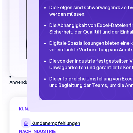
Die Folgen sind schwerwiegend: Zeit
werden müssen.
Die Abhängigkeit von Excel-Dateien f
Sicherheit, der Qualität und der Einh
Digitale Speziallösungen bieten eine
vereinfachte Vorbereitung von Audits
Die von der Industrie festgestellten 
Unwägbarkeiten und garantierte Kon
Die erfolgreiche Umstellung von Excel
Anwendungsfälle
und Begleitung der Teams, um die An
KUNDINNEN UND KUNDEN
Kundenempfehlungen
In den Fabriken,
Excel
ist der führen
NACH INDUSTRIE