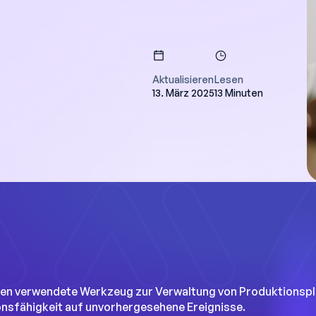
Aktualisieren
Lesen
13. März 2025
13 Minuten
r sparen einen Tag
bei der
g ihrer Planung
en Zugang zu Daten,
 Verbesserung der
tscheidend sind."
ispiele
sten verwendete Werkzeug zur Verwaltung von Produktionsplä
nsfähigkeit auf unvorhergesehene Ereignisse.