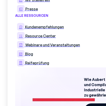
Wir stellen ein
Produktionsplanung. In Excel:
Presse
Erstellen Sie eine Zeile pro Fer
ALLE RESSOURCEN
Fügen Sie Spalten für jeden Tag
Kundenempfehlungen
Verwenden Sie die bedingte For
Produktionszeitraum entspreche
Resource Center
Unterscheiden Sie Teams oder M
Webinare und Veranstaltungen
Schritt 3 – Berechnungsfo
Blog
Formeln automatisieren sich wieder
Reifeprüfung
Dauer
: =END_DATE – START_D
Maschinenlast
: =SUMME.WENN 
Wie Aubert 
und Complia
Verspätungen
: =WENN(HEUTE()
industriell
Achtung: Je mehr Formeln Sie hinzufü
zu gewährle
Datei.