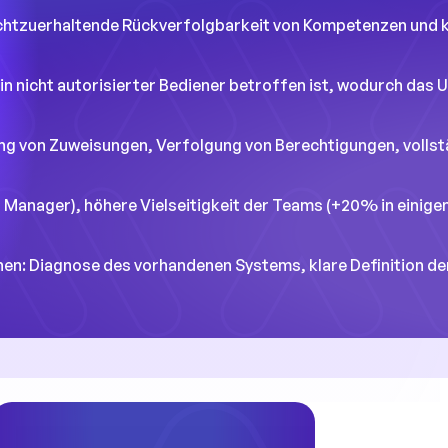
echtzuerhaltende Rückverfolgbarkeit von Kompetenzen und k
ein nicht autorisierter Bediener betroffen ist, wodurch da
rung von Zuweisungen, Verfolgung von Berechtigungen, volls
r Manager), höhere Vielseitigkeit der Teams (+20% in einigen
ehen: Diagnose des vorhandenen Systems, klare Definition de