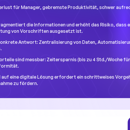
verlust für Manager, gebremste Produktivität, schwer aufr
ragmentiert die Informationen und erhöht das Risiko, dass 
altung von Vorschriften ausgesetzt ist.
 konkrete Antwort: Zentralisierung von Daten, Automatisie
.
Vorteile sind messbar: Zeitersparnis (bis zu 4 Std./Woche fü
formität.
 auf eine digitale Lösung erfordert ein schrittweises Vorg
nahme zu fördern.
de Anbieter von