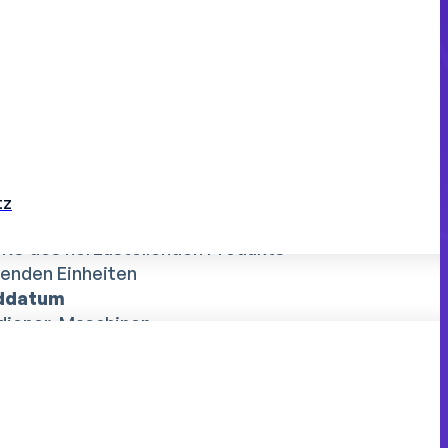
nsplan erstellt. Diese Methode eignet sich
sgangspunkt, bevor man zu einem
ren
nung basiert auf gut strukturierten Spalten.
te:
tz
OF)
: eindeutige Kennung jeder Bestellung
KU des herzustellenden Produkts
renden Einheiten
nddatum
diener, Maschinen
führung, abgeschlossen
er Gantt-Diagramm-Zeitleiste
die effektivste Visualisierung für die