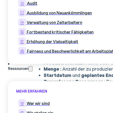
wie man einen funktionalen Produktio
Audit
für kleine Unternehmen oder als Au
Ausbildung von Neuankömmlingen
leistungsfähigeren Tool übergeht.
Verwaltung von Zeitarbeitern
Schritt 1 – Spalten definie
Fortbestand kritischer Fähigkeiten
Eine effiziente Excel-Produktionspla
Erhöhung der Vielseitigkeit
Hier sind die unverzichtbaren Elemen
Fairness und Beschwerlichkeit am Arbeitspla
Fertigungsauftragsnummer (
Produktreferenz
: Name oder S
Menge
: Anzahl der zu produzie
Ressourcen
Startdatum
und
geplantes E
Zugewiesene Ressourcen
: Be
Status
: in Bearbeitung, in Aus
MEHR ERFAHREN
Schritt 2 – Erstellen ein
Wer wir sind
Das Gantt-Diagramm ist nach wie vor 