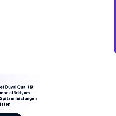
tigungsauftrag.
 oder jede Woche hinzu.
matierung, um die Zellen, die dem
n, einzufärben.
aschinen optisch anhand ihrer Farbe.
rmeln integrieren
holende Berechnungen:
ATE
zum Summieren der Stunden pro Gerät
et Duval Qualität
nce stärkt, um
>END_DATE; »Verspätet»; »OK»)
e Spitzenleistungen
gen, desto größer und anfälliger wird die
isten