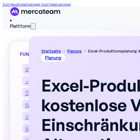
Zum Hauptinhalt springen
Zum Footer springen
Plattform
Startseite
Planung
Excel-Produktionsplanung: 
FUNKTIONEN
Planung
Entdecken Sie die Plattform
Excel-Produ
Kompetenzmatrix
Einsatzplanung
kostenlose V
Ausbildung der Bediener
Anweisungen an den Posten
Einschränku
Felddaten