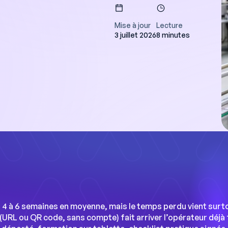
Mise à jour
Lecture
3 juillet 2026
8 minutes
ers gagnent une
 semaine sur la
de leur planning et
accès à une data
r améliorer la
e. »
ients
 à 6 semaines en moyenne, mais le temps perdu vient surtou
RL ou QR code, sans compte) fait arriver l’opérateur déjà fo