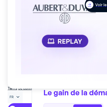
Voir l
L’objectif fixé pour le pic suivant : 
sécurité et la logistique du site, po
jour 1. La première saison post-dépl
jours en moyenne, et la charge d’ac
divisée par quatre, ce qui lui a permis
même fenêtre.
RETOUR D’USINE
Tarifs
Se connecter
Le gain de la dém
FR
EN