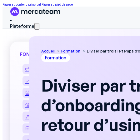
Passer au contenu principal
Passer au pied de page
Plateforme
Accueil
Formation
Diviser par trois le temps d’
FONCTIONNALITÉS
Formation
Découvrir la plateforme
Diviser par t
Matrice de compétences
Planning d’affectation
d’onboarding
Formation des opérateurs
Instructions au poste
retour d’usi
Données terrain