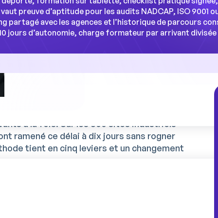
 déporté, formation sur tablette, checklist pratique signée,
vaut preuve d’aptitude pour les audits NADCAP, ISO 9001 ou I
ng partagé avec les agences et l’historique de parcours cons
10 jours d’autonomie, charge formateur par arrivant divisée 
a ligne agroalimentaire prend en moyenne
allonge encore en pic saisonnier quand un seul
nts à la fois. Sur les 300 sites industriels
ont ramené ce délai à dix jours sans rogner
méthode tient en cinq leviers et un changement
on d’un opérateur prend 4
enne ?