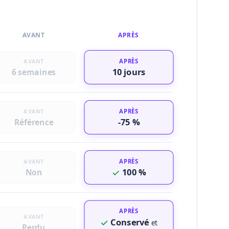
AVANT
APRÈS
APRÈS
AVANT
10 jours
6 semaines
APRÈS
AVANT
-75 %
Référence
APRÈS
AVANT
100 %
Non
APRÈS
AVANT
Conservé
et
Perdu