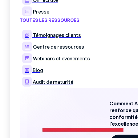
On recrute
Presse
TOUTES LES RESSOURCES
ONBOARDING OPÉRATEUR
Divisez par trois le dél
Témoignages clients
Mercateam structure le parcours d’int
Centre de ressources
onboarding QHSE à la validation prati
Webinars et événements
propre ligne.
Blog
Demander une démo
Audit de maturité
Déployé sur 300 sites
Sans compte
Comment Au
renforce qu
conformité 
l’excellence