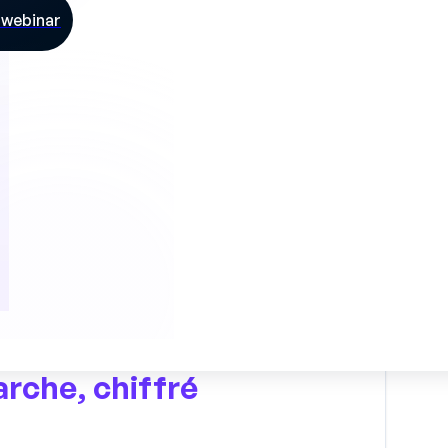
e webinar
faire arriver chaque opérateur déjà formé sur la
ur que la formation au poste démarre dès le
oiement a ramené le délai d’autonomie à dix
compagnement individuelle du formateur a été
 d’encadrer trois fois plus d’arrivants sur la
arche,
chiffré