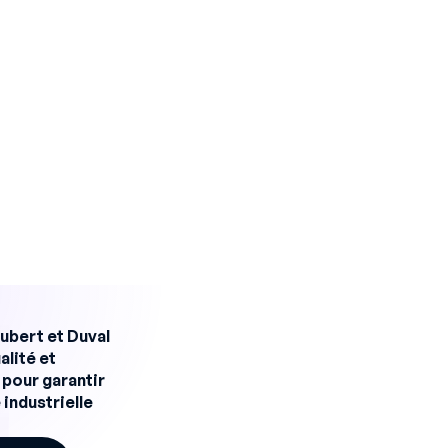
ai
d’autonomie sur poste
égration de vos opérateurs, du pré-
que signée. Voyez le rendu sur votre
 à créer
Démo en 15 min
bert et Duval
alité et
pour garantir
 industrielle