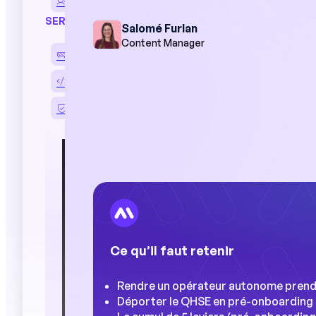
Entretiens professionnels
SERVICES
Salomé Furlan
Content Manager
Déploiement et accompagnement
Intégration SIRH et ERP
Sécurité des données
« Les manag
journée par
réalisation 
nous avons 
cruciale pou
performanc
Ce qu’il faut retenir
Cas cl
Rendre un opérateur autonome prend 4
Déporter le QHSE en pré-onboarding (U