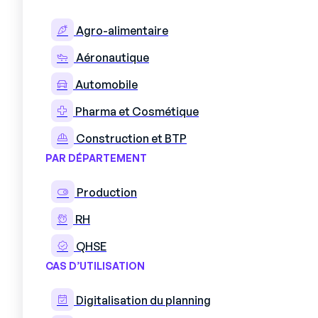
Le temps long ne vient presque jama
Agro-alimentaire
accumulation de frottements administr
Aéronautique
du RH, formation au poste qui attend 
dorment trois jours sur un bureau ava
Automobile
représentent souvent plus de la moit
Pharma et Cosmétique
reste invisible parce qu’aucun servic
Construction et BTP
Un formateur capté quatre heures par
PAR DÉPARTEMENT
une demi-journée de production en
Selon l’
Institut Sapiens
, chaque jour
Production
euros par opérateur, et le coût indi
RH
salaire habituel. Multiplié par trois o
ralentissement devient mesurable su
QHSE
CAS D’UTILISATION
L’agroalimentaire concentre toutes
effet, le secteur emploie 9 % de sa 
Digitalisation du planning
seul un quart des intérimaires de l’i