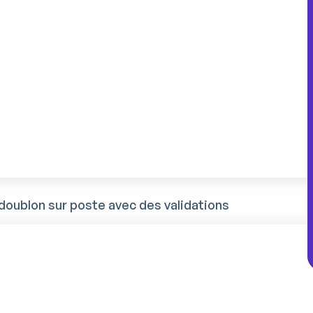
s dans les usines de transformation, et la
 ses clients ne tolère pas un démarrage de
 d’onboarding embolisé.
es à dix jours
ateurs, avec un pic d’activité de juin à
ue avant de revoir son onboarding :
 doublon sur poste avec des validations
n opérateur produise au cadencement
rtaient avant même d’avoir été déclarés