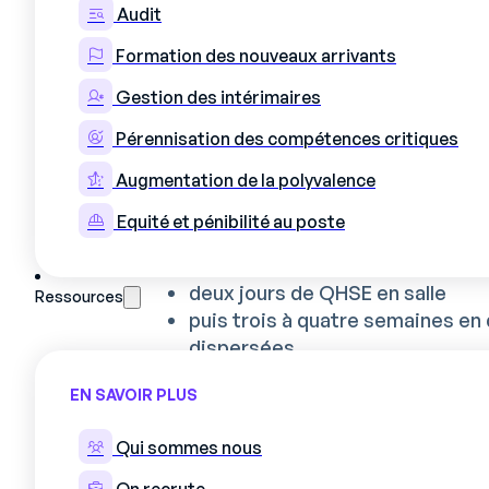
Audit
saisonniers arrivent en quelques jour
promesse de Bonduelle ou Valrhona à
Formation des nouveaux arrivants
pic décalé d’une semaine pour cause
Gestion des intérimaires
Passer de six semain
Pérennisation des compétences critiques
Augmentation de la polyvalence
Une usine agroalimentaire de 300 opér
septembre, suivait le schéma classiq
Equité et pénibilité au poste
jour 1 d’accueil RH
deux jours de QHSE en salle
Ressources
puis trois à quatre semaines en
dispersées.
Six semaines en moyenne avant qu’u
EN SAVOIR PLUS
attendu, et plusieurs saisonniers pa
autonomes.
Qui sommes nous