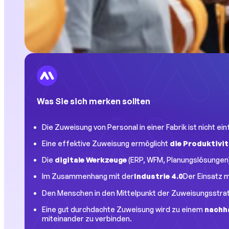
Was Sie sich merken sollten
Die Zuweisung von Personal in einer Fabrik ist nicht ei
Eine effektive Zuweisung ermöglicht
die Produktivi
Die
digitale Werkzeuge
(ERP, WFM, Planungslösungen)
Im Zusammenhang mit der
Industrie 4.0
Der Einsatz 
Den Menschen in den Mittelpunkt der Zuweisungsstrate
Eine gut durchdachte Zuweisung wird zu einem
nachh
miteinander zu verbinden.