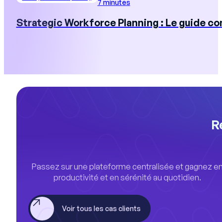
7 minutes
Strategic Workforce Planning : Le guide c
R
Passez sur une plateforme centralisée et gagnez e
productivité et en sérénité au quotidien.
Voir tous les cas clients