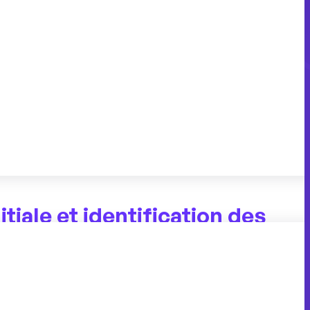
 En alignant les
compétences
de votre
s de votre usine, vous optimisez non
la satisfaction et la rétention de vos
nvironnement de travail où chaque individu
sont continuellement développées et
l’industrie.
nitiale et identification des
mpétence actuel de votre équipe