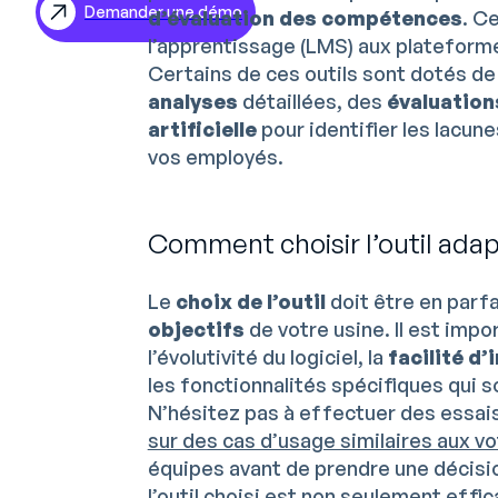
Demander une démo
d’évaluation des compétences
. C
ES
l’apprentissage (LMS) aux plateform
DE
Certains de ces outils sont dotés de
analyses
détaillées, des
évaluation
artificielle
pour identifier les lacu
vos employés.
Comment choisir l’outil adap
Le
choix de l’outil
doit être en parf
objectifs
de votre usine. Il est imp
l’évolutivité du logiciel, la
facilité d’
les fonctionnalités spécifiques qui s
N’hésitez pas à effectuer des essais
sur des cas d’usage similaires aux v
équipes avant de prendre une décisi
l’outil choisi est non seulement effic