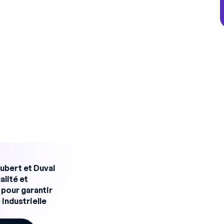
e stratégie efficace de gestion des
naître le point de départ. Des
évaluations
uyées par des
indicateurs clés de
 performance, peuvent vous fournir des
de ces données
est riche et simple d’accès,
prêtant attention à leurs retours.
ritiques pour votre usine
étence
de votre équipe, l’étape suivante
les compétences essentielles au bon
bert et Duval
compétences
peuvent varier
alité et
pour garantir
ur d’activité, de l’équipement utilisé, et
 industrielle
votre entreprise. Une cartographie des
pensable pour chaque poste, afin d’aligner