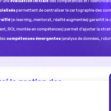
r une
évaluation initiale
des compétences et l’identificati
cialisés
permettent de centraliser la cartographie des compé
rsifié
(e-learning, mentorat, réalité augmentée) garantit l
nt, ROI, montée en compétences) permet d’ajuster la straté
 des
compétences émergentes
(analyse de données, robot
oi la gestion des
iale dans l’usine