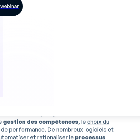
mpétences
avec les besoins réels de l’usine.
e webinar
indispensables pour une
s compétence
ur évaluer les compétences
 outils numériques jouent un rôle crucial
de
gestion des compétences
, le
choix du
er de performance. De nombreux logiciels et
tomatiser et rationaliser le
processus