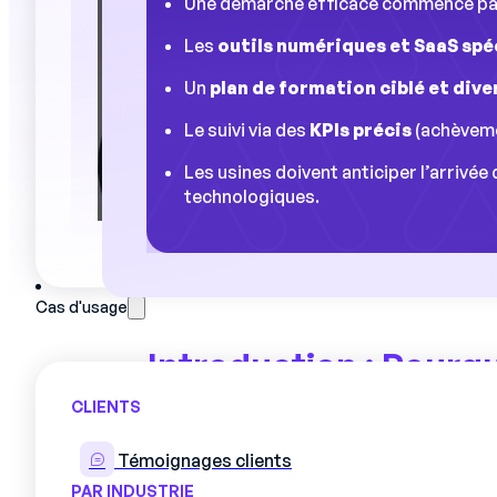
Une démarche efficace commence pa
Les
outils numériques et SaaS spé
Un
plan de formation ciblé et dive
Le suivi via des
KPIs précis
(achèveme
Les usines doivent anticiper l’arrivée
technologiques.
Cas d'usage
Introduction : Pourqu
compétences est cruc
CLIENTS
moderne ?
Témoignages clients
PAR INDUSTRIE