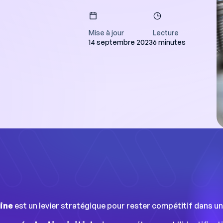
Mise à jour
Lecture
14 septembre 2023
6 minutes
ers gagnent une
 semaine sur la
de leur planning et
accès à une data
r améliorer la
e. »
ients
ine
est un levier stratégique pour rester compétitif dans un