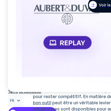
votre stratégie de
gestion des co
Voir l
Étape 2 : Les outils 
gestion efficace de
Logiciels et plateformes po
Dans le monde industriel moderne, les
Tarifs
Se connecter
pour rester compétitif. En matière 
FR
bon outil
peut être un véritable levi
plateformes sont disponibles pour au
EN