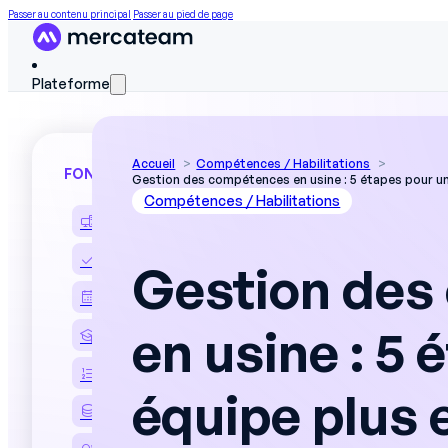
Passer au contenu principal
Passer au pied de page
Plateforme
Accueil
Compétences / Habilitations
FONCTIONNALITÉS
Gestion des compétences en usine : 5 étapes pour un
Compétences / Habilitations
Découvrir la plateforme
Matrice de compétences
Gestion des
Planning d’affectation
en usine : 5
Formation des opérateurs
Instructions au poste
équipe plus 
Données terrain