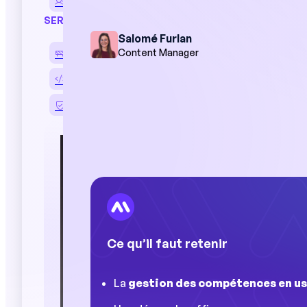
Entretiens professionnels
SERVICES
Salomé Furlan
Content Manager
Déploiement et accompagnement
Intégration SIRH et ERP
Sécurité des données
« Les manag
journée par
réalisation 
nous avons 
cruciale pou
performanc
Ce qu’il faut retenir
Cas cl
La
gestion des compétences en us