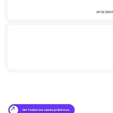
en la iden
Ver todos los casos prácticos