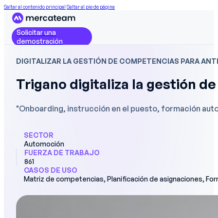
Saltar al contenido principal
Saltar al pie de página
Solicitar una
demostración
DIGITALIZAR LA GESTIÓN DE COMPETENCIAS PARA ANT
Trigano digitaliza la gestión d
"Onboarding, instrucción en el puesto, formación auto
SECTOR
Automoción
FUERZA DE TRABAJO
861
CASOS DE USO
Matriz de competencias, Planificación de asignaciones, Fo