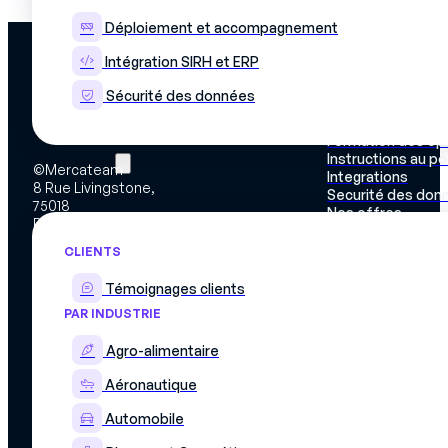
Déploiement et accompagnement
Intégration SIRH et ERP
PLATEFORME
Découvrir la plat
Sécurité des données
Matrice de comp
Simplifiez la gestion des compétences
Planning d’affect
et des plannings de production
Formation des op
Instructions au p
Cas d'usage
©Mercateam
Integrations
8 Rue Livingstone,
Securité des don
75018
Nos offres
PARIS
CLIENTS
Témoignages clients
PAR INDUSTRIE
Agro-alimentaire
Aéronautique
Automobile