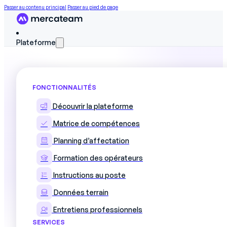
Passer au contenu principal
Passer au pied de page
Plateforme
FONCTIONNALITÉS
Comment Guerlain digitalise la
Découvrir la plateforme
Matrice de compétences
Découvrez comment Guerlain (groupe LVMH)
Planning d’affectation
plannings et a assuré un meilleur suivi de l
Formation des opérateurs
Instructions au poste
Tous les enjeux et bonnes pratiques avec le témoigna
Guerlain.
Données terrain
Entretiens professionnels
SERVICES