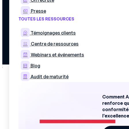
On recrute
Presse
© 2026 Mercateam. All rights reserved.
TOUTES LES RESSOURCES
Mentions légales
Politique de cookies
Politique de confidentialité
Témoignages clients
Accord de confidentialité des données
Centre de ressources
Webinars et événements
Blog
;
Audit de maturité
Comment Au
renforce qu
conformité 
l’excellence