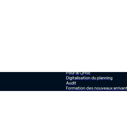
ORME
CAS D’USAGE
r la plateforme
Pour l’agro-alimentaire
 de compétences
Pour l’aéronautique
d’affectation
Pour la pharmaceutique et la
n des opérateurs
cosmétique
ions au poste
Pour la construction et le BTP
ons
Pour l’automobile
 des données
Pour les RH
es
Pour la production
Pour la QHSE
Digitalisation du planning
Audit
Formation des nouveaux arrivan
Gestion des intérimaires
Augmentation de la polyvalence
Equité et pénibilité au poste
Compétences critiques