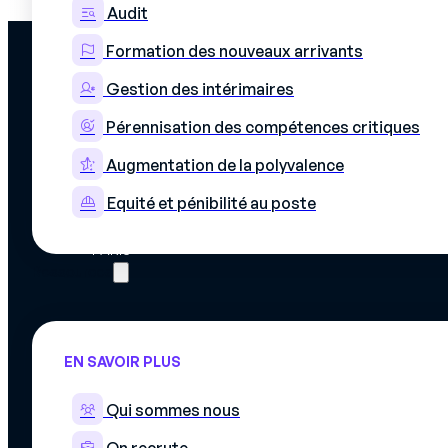
Audit
Formation des nouveaux arrivants
Gestion des intérimaires
PLATEF
Découvri
Pérennisation des compétences critiques
Matrice
Simplifiez la gestion des compétences
Planning 
et des plannings de production
Augmentation de la polyvalence
Formatio
Instruct
©Mercateam
Equité et pénibilité au poste
Integrati
8 Rue Livingstone,
Securité
75018
Nos offr
PARIS
Ressources
EN SAVOIR PLUS
Qui sommes nous