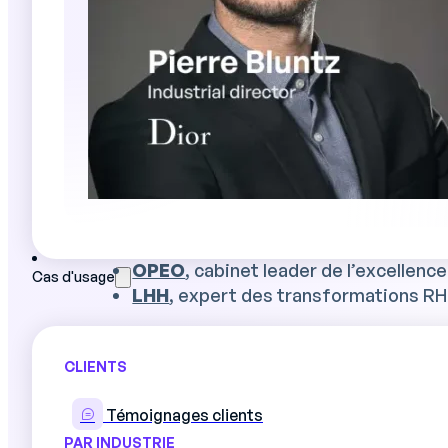
✅ L’impact de la
polyvalence et de la 
✅ L’état de la
digitalisation
dans les usi
✅ Les
compétences de demain
: commen
✅ Le rôle de
l’automatisation
: menace o
Une étude enrichie par l’expertise t
Tout au long de l’étude, retrouvez les
ana
OPEO
, cabinet leader de l’excellence 
Cas d'usage
LHH
, expert des transformations RH
CLIENTS
Remplissez le formulaire pour recevoir l’
recommandations concrètes pour repenser 
Témoignages clients
PAR INDUSTRIE