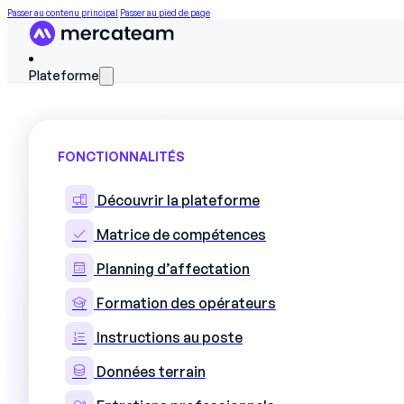
Passer au contenu principal
Passer au pied de page
Plateforme
FONCTIONNALITÉS
Découvrir la plateforme
Étude : la place d
Matrice de compétences
Planning d’affectation
4.0 en 2025
Formation des opérateurs
Instructions au poste
Données terrain
L’étude de référence sur les enjeux RH 