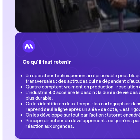
Ce qu’il faut retenir
Un opérateur
techniquement irréprochable peut
bloqu
transversales : des
aptitudes qui ne dépendent d’au
Quatre comptent vraiment en
production : résolutio
L’industrie 4.0 accélère le besoin : la
durée de vie de
plus
durable.
On les identifie en deux
temps : les cartographier da
reprend
seul la ligne après un
aléa » se cote, « est rig
On les développe
surtout par l’action : tutorat encadr
Principe
directeur du développement : ce qui
n’est pas
réaction aux
urgences.