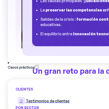
Las causas principales :
jubilacione
La
preservar las competencias crí
Salidas de la crisis :
formación conti
educativas.
El equilibrio entre
innovación tecno
Casos prácticos
Un gran reto para la
El sector manufacturero atraviesa a
CLIENTES
conocimientos técnicos que amenaza
situación se caracteriza por una ero
Testimonios de clientes
competencias técnicas esenciales d
POR SECTOR