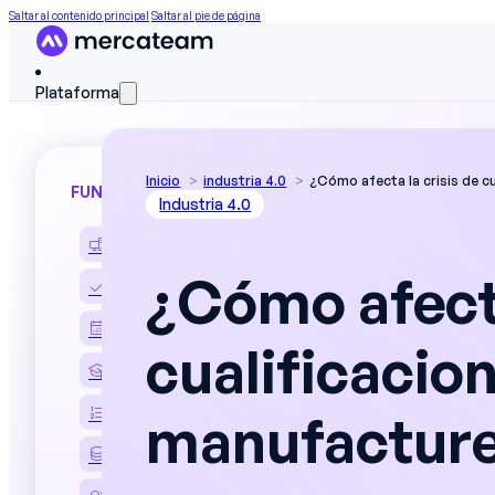
Saltar al contenido principal
Saltar al pie de página
Plataforma
Inicio
industria 4.0
¿Cómo afecta la crisis de c
FUNCIONALIDADES
Industria 4.0
Descubra la plataforma
¿Cómo afecta
Matriz de competencias
Planificación de asignaciones
cualificacion
Formación de operadores
Instrucciones de la estación
manufactur
Datos de campo