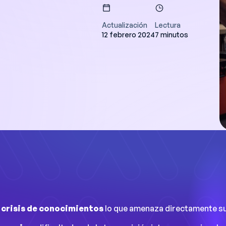
Actualización
Lectura
12 febrero 2024
7 minutos
es ahorran un día a
 su planificación, y
enemos acceso a
ales para mejorar el
o.
 prácticos
n
crisis de conocimientos
lo que amenaza directamente su 