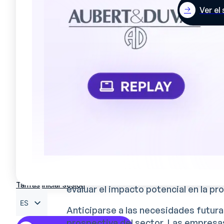
manufacturero
Ver el
Conservar las competencias
La conservación de
habilidades críti
manufacturero. Ante todo, las empres
conocimientos técnicos esenciales pa
profundidad de los procesos de prod
esenciales para su buen funcionamie
La
mapa de competencias
es un paso
los ámbitos vulnerables, en particu
limitado de empleados o las amenaza
visibilidad permite anticipar las tr
Tarifas
Iniciar sesión
evaluar el impacto potencial en la p
ES
Anticiparse a las necesidades futur
FR
prospectiva del sector. Las empres