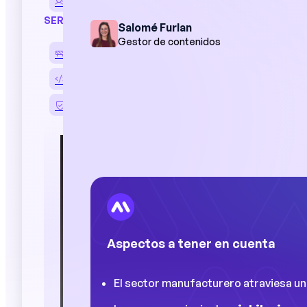
Entrevistas profesionales
SERVICIOS
Salomé Furlan
Gestor de contenidos
Despliegue y asistencia
Integración de HRIS y ERP
Seguridad de los datos
"Los gestor
la semana en
nosotros t
datos cruci
rendimient
Aspectos a tener en cuenta
Casos
El sector manufacturero atraviesa u