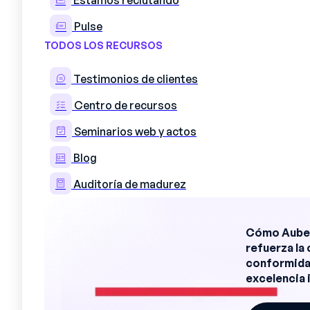
Estamos reclutando
Por último, el sector manufacturero a
talentos. La imagen tradicional de l
Pulse
de innovación y recompensa, frena l
TODOS LOS RECURSOS
profesionales cualificados. Esta situa
de renovación de la mano de obra ac
Testimonios de clientes
Centro de recursos
Seminarios web y actos
Blog
Auditoría de madurez
Cómo Auber
refuerza la 
conformidad
excelencia 
Cuestiones estratégi