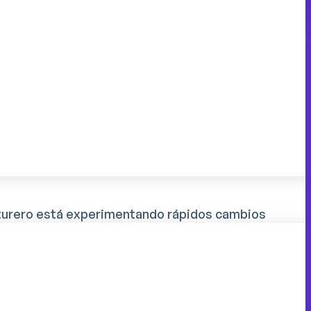
u origen en una serie de fenómenos
ente al sector manufacturero. El
 uno de los principales retos. Muchas
nte oleada de jubilaciones de expertos
das de experiencia y conocimientos.
una generación a otra es especialmente
diferencias de cultura profesional y métodos
edad, con su experiencia adquirida sobre el
para formalizar y transmitir sus
turero está experimentando rápidos cambios
vas máquinas, procesos automatizados y
 Esta evolución exige una adaptación
ue crea un desfase entre los conocimientos
 del sector.