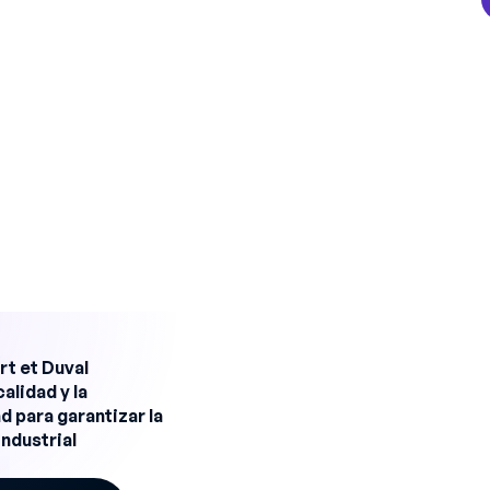
dolece de falta de atractivo para los jóvenes
a industria, a menudo percibida como carente
a contratación de nuevas generaciones de
ción crea un círculo vicioso en el que la falta
entúa la pérdida de competencias.
t et Duval
calidad y la
 para garantizar la
industrial
cas del sector