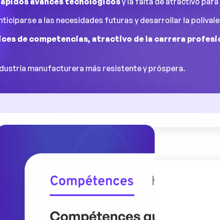
rápidos avances tecnológicos
y la falta de atractivo para
ticiparse a las necesidades futuras y desarrollar la polivale
ices de competencias, atractivo de la carrera profesi
industria manufacturera más resistente y próspera.