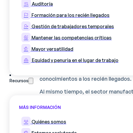
Auditoría
Esta crisis de competencias tiene s
estructurales que afectan profundam
Formación para los recién llegados
envejecimiento de la mano de obra es
Gestión de trabajadores temporales
empresas se enfrentan a una importa
técnicos que se llevan consigo déca
Mantener las competencias críticas
La transmisión de conocimientos de 
Mayor versatilidad
compleja, entre otras cosas por las 
Equidad y penuria en el lugar de trabajo
de trabajo. Las generaciones de más 
terreno, tienen a veces dificultades 
conocimientos a los recién llegados.
Recursos
Al mismo tiempo, el sector manufac
tecnológicos, con la llegada de nue
métodos de producción innovadores.
MÁS INFORMACIÓN
constante de las competencias, lo q
tradicionales y las nuevas exigencias
Quiénes somos