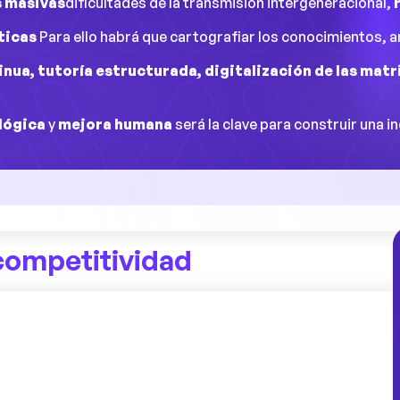
s masivas
dificultades de la transmisión intergeneracional,
ticas
Para ello habrá que cartografiar los conocimientos, an
nua, tutoría estructurada, digitalización de las matr
lógica
y
mejora humana
será la clave para construir una 
 competitividad
ctualmente una profunda crisis de
 directamente su competitividad. Esta
sión gradual pero constante de las
entro de las empresas. Cuando una fábrica