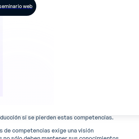
 seminario web
 críticas
cas
es un reto fundamental para el sector
as deben identificar con precisión los
ra su actividad. Esto implica un análisis en
ucción y de los conocimientos técnicos
nto.
 crucial en este proceso. Permite identificar
lar las competencias en manos de un número
das por próximas jubilaciones. Esta
ansferencias de conocimientos necesarias y
roducción si se pierden estas competencias.
as de competencias exige una visión
as no sólo deben mantener sus conocimientos